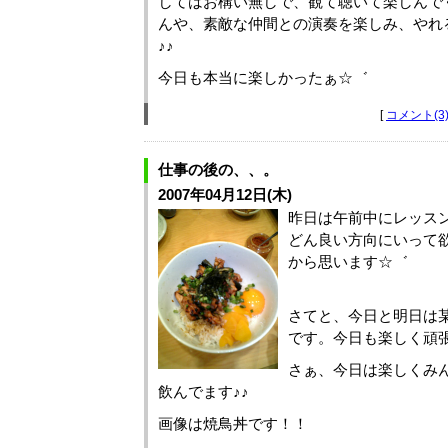
してはお構い無しで、観て聴いて楽しんで
んや、素敵な仲間との演奏を楽しみ、やれ
♪♪
今日も本当に楽しかったぁ☆゛
[
コメント(3
仕事の後の、、。
2007年04月12日(木)
昨日は午前中にレッス
どん良い方向にいって
から思います☆゛
さてと、今日と明日は
です。今日も楽しく頑
さぁ、今日は楽しくみ
飲んでます♪♪
画像は焼鳥丼です！！