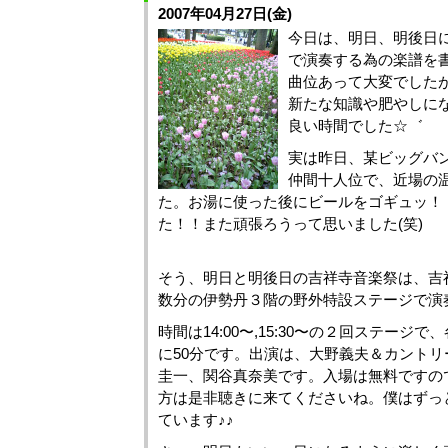
2007年04月27日(金)
今日は、明日、明後日
で演奏する為の楽譜を書
曲位あって大変でした
新たな知識や肥やしに
良い時間でした☆゛
実は昨日、某ビッグバン
仲間十人位で、近場の
た。お湯に使った後にビールをゴギュッ！
た！！また頑張ろうって思いました(笑)
そう、明日と明後日の吉祥寺音楽祭は、吉
数分の伊勢丹３階の野外特設ステージで演
時間は14:00〜,15:30〜の２回ステージ
に50分です。出演は、大野義夫＆カントリ
圭一、関谷真奈美です。入場は無料ですの
方は是非聴きに来てくださいね。僕はずっ
ています♪♪