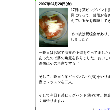
2007年04月20日(金)
17日は某ビッグバンド(
見に行って、普段お客
えているかを確認して
その後は親睦会があり
しました☆゛
一昨日はお家で演奏の予習をやってました
あったので豚の角煮を作りました。おいしかっ
画像はその角煮です☆゛
そして、昨日も某ビッグバンド(海)をやりま
夜はレッスンを二人。
そして今日も某ビッグバンド(海)です。気
く頑張ります♪♪
[
コメント(3