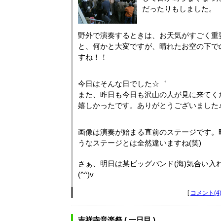
だったりもしました。
野外で演奏するときは、お天気がすごく重
と、何かと大変ですが、晴れたお空の下で
すね！！
今日はそんな日でした☆゛
また、昨日も今日も沢山の人が見に来てく
嬉しかったです。ありがとうございました♪
画像は演奏が始まる直前のステージです。
うなステージとは全然違いますね(笑)
さぁ、明日は某ビッグバンド(海)気合い入
(^^)v
[
コメント(4
吉祥寺音楽祭 ( 一日目 )