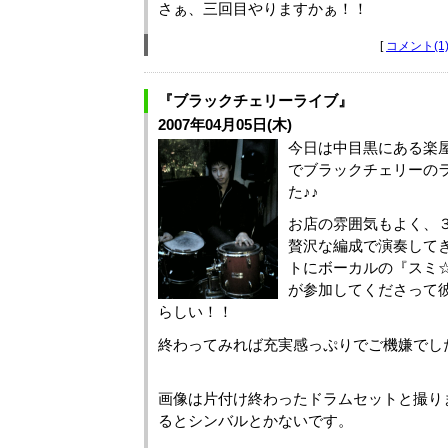
さぁ、三回目やりますかぁ！！
[
コメント(1
『ブラックチェリーライブ』
2007年04月05日(木)
今日は中目黒にある楽屋
でブラックチェリーの
た♪♪
お店の雰囲気もよく、
贅沢な編成で演奏して
トにボーカルの『スミ
が参加してくださって
らしい！！
終わってみれば充実感っぷりでご機嫌でし
画像は片付け終わったドラムセットと撮り
るとシンバルとかないです。