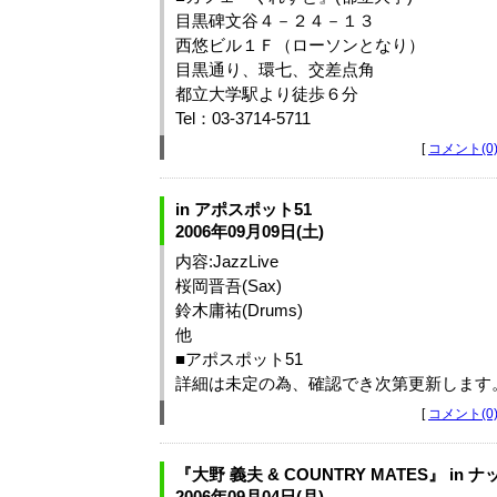
目黒碑文谷４－２４－１３
西悠ビル１Ｆ（ローソンとなり）
目黒通り、環七、交差点角
都立大学駅より徒歩６分
Tel：03‐3714-5711
[
コメント(0
in アポスポット51
2006年09月09日(土)
内容:JazzLive
桜岡晋吾(Sax)
鈴木庸祐(Drums)
他
■アポスポット51
詳細は未定の為、確認でき次第更新します
[
コメント(0
『大野 義夫 & COUNTRY MATES』 in 
2006年09月04日(月)