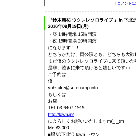
[
コメント(1
『鈴木庸祐 ウクレレソロライブ 』in 下北沢 
2016年09月19日(月)
・昼 14時開場 15時開演
・夜 19時開場 20時開演
になります！！
どちらかだけ、両公演とも、どちらも大歓迎で
まだ僕のウクレレソロライブに来て頂いた
是非、聴きに来て頂けると嬉しいです♪♪
ご予約は
僕
yohsuke@su-champ.info
もしくは
お店
TEL 03-6407-1919
http://lown.jp/
によろしくお願いいたしますm(_ _)m
Mc ¥3,000
■場所:下北沢 lown ラウン